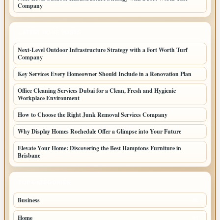
Company
LATEST HOME POSTS
Next-Level Outdoor Infrastructure Strategy with a Fort Worth Turf
Company
Key Services Every Homeowner Should Include in a Renovation Plan
Office Cleaning Services Dubai for a Clean, Fresh and Hygienic
Workplace Environment
How to Choose the Right Junk Removal Services Company
Why Display Homes Rochedale Offer a Glimpse into Your Future
Elevate Your Home: Discovering the Best Hamptons Furniture in
Brisbane
TOP CATEGORIES
Business
86
Home
39