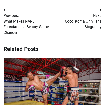
Post
Previous:
Next:
navigation
What Makes NARS
Coco_Koma OnlyFans
Foundation a Beauty Game-
Biography
Changer
Related Posts