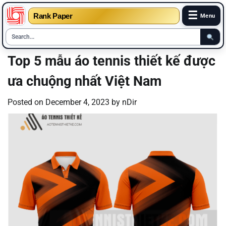
☰
Rank Paper
Menu
Skip
Top 5 mẫu áo tennis thiết kế được
to
ưa chuộng nhất Việt Nam
content
Posted on
December 4, 2023
by
nDir