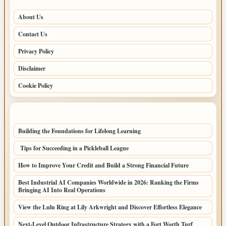
About Us
Contact Us
Privacy Policy
Disclaimer
Cookie Policy
LATEST POSTS
Building the Foundations for Lifelong Learning
Tips for Succeeding in a Pickleball League
How to Improve Your Credit and Build a Strong Financial Future
Best Industrial AI Companies Worldwide in 2026: Ranking the Firms
Bringing AI Into Real Operations
View the Lulu Ring at Lily Arkwright and Discover Effortless Elegance
Next-Level Outdoor Infrastructure Strategy with a Fort Worth Turf